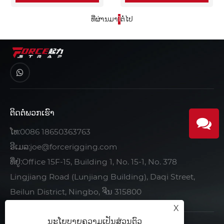
ທີ່ຜ່ານມາ
1
ຕໍ່ໄປ
ຕິດ​ຕໍ່​ພວກ​ເຮົາ
ໂທ:
0086 18650363763
ອີເມລ:
joe@forcerigging.com
ທີ່ຢູ່:Office 15F-15, Building 1, No. 15-1, No. 378
Lingjiang Road (Lunjiang Building), Daqi Street,
Beilun District, Ningbo, ຈີນ 315800
X
ນະໂຍບາຍຄວາມເປັນສ່ວນຕົວ