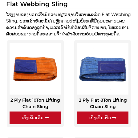
Flat Webbing Sling
ໂຮງງານຂອງພວກເຮົາມີຄວາມຊ່ຽວຊານໃນການຜະລິດ Flat Webbing
Sling. ພວກເຮົາຍຶດຫມັ້ນໃນຫຼັກການປະຖົມນິເທດທີ່ມີຄຸນນະພາບແລະ
ຄວາມສໍາຄັນຂອງລູກຄ້າ, ພວກເຮົາຍິນດີຕ້ອນຮັບຈົດຫມາຍ, ໂທແລະການ
ສືບສວນຂອງທ່ານດ້ວຍຄວາມຈິງໃຈສໍາລັບການຮ່ວມມືທາງທຸລະກິດ.
2 Ply Flat 10Ton Lifting
2 Ply Flat 8Ton Lifting
Chain Sling
Chain Sling
ເບິ່ງເພີ່ມເຕີມ
ເບິ່ງເພີ່ມເຕີມ