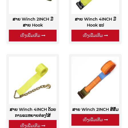
ສາຍ Winch 2INCH ມີ
ສາຍ Winch 4INCH ມີ
ສາຍ Hook
Hook ແປ
ເບິ່ງເພີ່ມເຕີມ
ເບິ່ງເພີ່ມເຕີມ
ສາຍ Winch 4INCH ດ້ວຍ
ສາຍ Winch 2INCH ສີສົ້ມ
ການຂະຫຍາຍຕ່ອງໂສ້
ເບິ່ງເພີ່ມເຕີມ
ເບິ່ງເພີ່ມເຕີມ