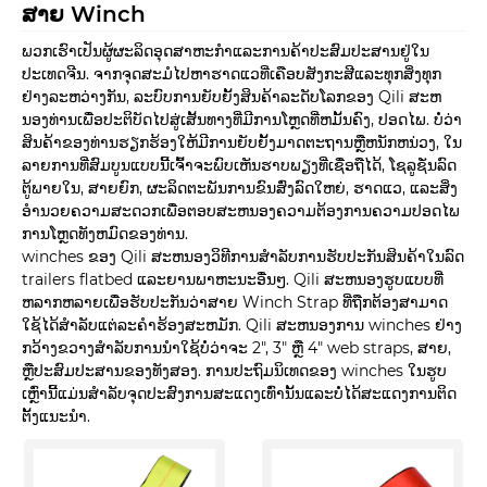
ສາຍ Winch
ພວກເຮົາເປັນຜູ້ຜະລິດອຸດສາຫະກໍາແລະການຄ້າປະສົມປະສານຢູ່ໃນ
ປະເທດຈີນ. ຈາກຈຸດສະມໍໄປຫາຮາດແວທີ່ເຄືອບສັງກະສີແລະທຸກສິ່ງທຸກ
ຢ່າງລະຫວ່າງກັນ, ລະບົບການຍັບຍັ້ງສິນຄ້າລະດັບໂລກຂອງ Qili ສະຫ
ນອງທ່ານເພື່ອປະຕິບັດໄປສູ່ເສັ້ນທາງທີ່ມີການໂຫຼດທີ່ຫມັ້ນຄົງ, ປອດໄພ. ບໍ່ວ່າ
ສິນຄ້າຂອງທ່ານຮຽກຮ້ອງໃຫ້ມີການຍັບຍັ້ງມາດຕະຖານຫຼືຫນັກຫນ່ວງ, ໃນ
ລາຍການທີ່ສົມບູນແບບນີ້ເຈົ້າຈະພົບເຫັນຮາບພຽງທີ່ເຊື່ອຖືໄດ້, ໂຊລູຊັ່ນລົດ
ຕູ້ພາຍໃນ, ສາຍຍົກ, ຜະລິດຕະພັນການຂົນສົ່ງລົດໃຫຍ່, ຮາດແວ, ແລະສິ່ງ
ອໍານວຍຄວາມສະດວກເພື່ອຕອບສະຫນອງຄວາມຕ້ອງການຄວາມປອດໄພ
ການໂຫຼດທັງຫມົດຂອງທ່ານ.
winches ຂອງ Qili ສະຫນອງວິທີການສໍາລັບການຮັບປະກັນສິນຄ້າໃນລົດ
trailers flatbed ແລະຍານພາຫະນະອື່ນໆ. Qili ສະຫນອງຮູບແບບທີ່
ຫລາກຫລາຍເພື່ອຮັບປະກັນວ່າສາຍ Winch Strap ທີ່ຖືກຕ້ອງສາມາດ
ໃຊ້ໄດ້ສໍາລັບແຕ່ລະຄໍາຮ້ອງສະຫມັກ. Qili ສະຫນອງການ winches ຢ່າງ
ກວ້າງຂວາງສໍາລັບການນໍາໃຊ້ບໍ່ວ່າຈະ 2", 3" ຫຼື 4" web straps, ສາຍ,
ຫຼືປະສົມປະສານຂອງທັງສອງ. ການປະຖົມນິເທດຂອງ winches ໃນຮູບ
ເຫຼົ່ານີ້ແມ່ນສໍາລັບຈຸດປະສົງການສະແດງເທົ່ານັ້ນແລະບໍ່ໄດ້ສະແດງການຕິດ
ຕັ້ງແນະນໍາ.