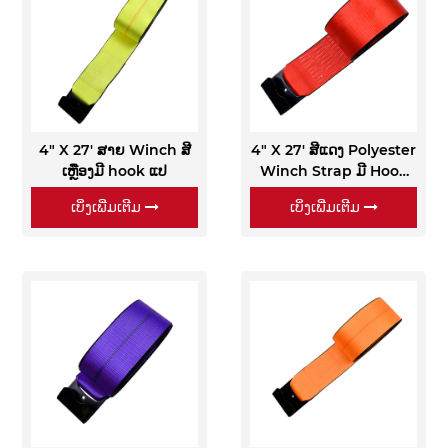
4" X 27' ສາຍ Winch ສີ
4" X 27' ສີແດງ Polyester
ເຫຼືອງມີ hook ແປ
Winch Strap ມີ Hook
ແປ
ເບິ່ງເພີ່ມເຕີມ
ເບິ່ງເພີ່ມເຕີມ