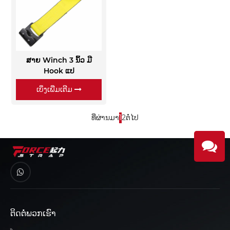
ສາຍ Winch 3 ນິ້ວ ມີ
Hook ແປ
ເບິ່ງເພີ່ມເຕີມ
ທີ່ຜ່ານມາ
1
2
ຕໍ່ໄປ
ຕິດ​ຕໍ່​ພວກ​ເຮົາ