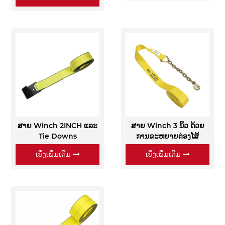
ສາຍ Winch 2INCH ແລະ
ສາຍ Winch 3 ນິ້ວ ດ້ວຍ
Tie Downs
ການຂະຫຍາຍຕ່ອງໂສ້
ເບິ່ງເພີ່ມເຕີມ
ເບິ່ງເພີ່ມເຕີມ