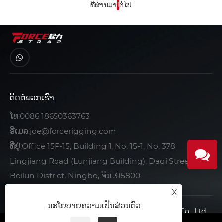
ທີ່ຜ່ານມາ
1
ຕໍ່ໄປ
ຕິດ​ຕໍ່​ພວກ​ເຮົາ
ໂທ:
0086 18650363763
ອີເມລ:
joe@forcerigging.com
ທີ່ຢູ່:Office 15F-15, Building 1, No. 15-1, No. 378
Lingjiang Road (Lunjiang Building), Daqi Street,
Beilun District, Ningbo, ຈີນ 315800
X
ນະໂຍບາຍຄວາມເປັນສ່ວນຕົວ
ສະຫງວນລິຂະສິດ © 2022 Ningbo Force Auto Parts Co., Ltd.
ສະຫງວນລິຂະສິດທັງໝົດ.
|
|
|
ນະໂຍບາຍຄວາມເປັນສ່ວນຕົວ