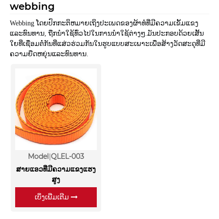
webbing
Webbing ໂດຍປົກກະຕິຫມາຍເຖິງປະເພດຂອງຜ້າທໍທີ່ມີຄວາມເຂັ້ມແຂງ
ແລະທົນທານ, ຖືກນໍາໃຊ້ທົ່ວໄປໃນການນໍາໃຊ້ຕ່າງໆ.
ມັນປະກອບດ້ວຍເສັ້ນ
ໃຍທີ່ເຊື່ອມຕໍ່ກັນທີ່ແສ່ວຮ່ວມກັນໃນຮູບແບບສະເພາະເພື່ອສ້າງວັດສະດຸທີ່ມີ
ຄວາມຍືດຫຍຸ່ນແລະທົນທານ.
Model
QLEL-003
ສາຍແອວທີ່ມີຄວາມແຂງແຮງ
ສູງ
ເບິ່ງເພີ່ມເຕີມ